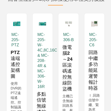
MC-
MC-
MC-
MC-
205-
205-
306-B
205-
PTZ
W-
C6
微電
4C,8C,16C
PTZ
回路
腦2
& MC-
遠端
中繼
～24
208-
遙控
多功
區滾
4R &
架構
能延
碼遙
MC-
圖
遲警
306-
控無
W-
報計
線防
使用
16R
時器
DVR的
盜機
PTZ遠
多點
Ⅰ.回路
主機已
端遙
信號
信號中
含無線
控。控
繼、緊
無線
回路系
制協議
急求
統。有