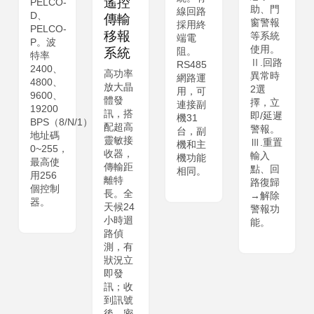
遙控
PELCO-
助、門
線回路
D、
傳輸
窗警報
採用終
PELCO-
移報
等系統
端電
P。波
使用。
系統
阻。
特率
Ⅱ.回路
RS485
2400、
高功率
異常時
網路運
4800、
放大晶
2選
用，可
9600、
體發
擇，立
連接副
19200
訊，搭
即/延遲
機31
BPS（8/N/1）。
配超高
警報。
台，副
地址碼
靈敏接
Ⅲ.重置
機和主
0~255，
收器，
輸入
機功能
最高使
傳輸距
點、回
相同。
用256
離特
路復歸
個控制
長。全
→解除
器。
天候24
警報功
小時迴
能。
路偵
測，有
狀況立
即發
訊；收
到訊號
後，密